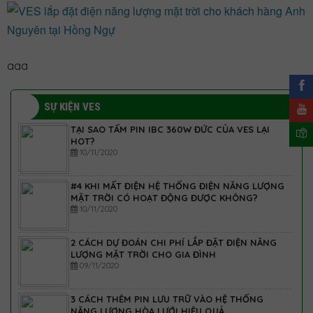
aaa
SỰ KIỆN VES
TẠI SAO TẤM PIN IBC 360W ĐỨC CỦA VES LẠI
HOT?
10/11/2020
#4 KHI MẤT ĐIỆN HỆ THỐNG ĐIỆN NĂNG LƯỢNG
MẶT TRỜI CÓ HOẠT ĐỘNG ĐƯỢC KHÔNG?
10/11/2020
2 CÁCH DỰ ĐOÁN CHI PHÍ LẮP ĐẶT ĐIỆN NĂNG
LƯỢNG MẶT TRỜI CHO GIA ĐÌNH
09/11/2020
3 CÁCH THÊM PIN LƯU TRỮ VÀO HỆ THỐNG
NĂNG LƯỢNG HÒA LƯỚI HIỆU QUẢ