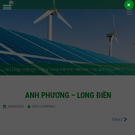
✕
×
☰
VES | Điện mặt trời - Năng lượng mặt trời
>
Bài viết
>
Tác giả Thùy Min
>
NHỮNG ĐIỀU CẦN BIẾT VỀ TẤM PIN NĂNG LƯỢNG MẶT TRỜI
>
anh Phương
ANH PHƯƠNG – LONG ĐIỀN
– Long Điền
19/08/2020
VES COMPANY
Next