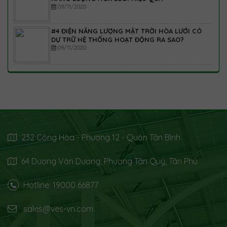
09/11/2020
#4 ĐIỆN NĂNG LƯỢNG MẶT TRỜI HÒA LƯỚI CÓ
DỰ TRỮ HỆ THỐNG HOẠT ĐỘNG RA SAO?
09/11/2020
232 Cộng Hòa - Phường 12 - Quận Tân Bình
64 Dương Văn Dương, Phường Tân Quý, Tân Phú
Hotline: 19000 66877
sales@ves-vn.com