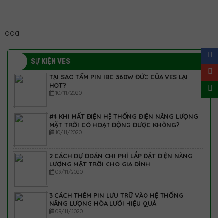
aaa
SỰ KIỆN VES
TẠI SAO TẤM PIN IBC 360W ĐỨC CỦA VES LẠI
HOT?
10/11/2020
#4 KHI MẤT ĐIỆN HỆ THỐNG ĐIỆN NĂNG LƯỢNG
MẶT TRỜI CÓ HOẠT ĐỘNG ĐƯỢC KHÔNG?
10/11/2020
2 CÁCH DỰ ĐOÁN CHI PHÍ LẮP ĐẶT ĐIỆN NĂNG
LƯỢNG MẶT TRỜI CHO GIA ĐÌNH
09/11/2020
3 CÁCH THÊM PIN LƯU TRỮ VÀO HỆ THỐNG
NĂNG LƯỢNG HÒA LƯỚI HIỆU QUẢ
09/11/2020