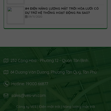
#4 ĐIỆN NĂNG LƯỢNG MẶT TRỜI HÒA LƯỚI CÓ
DỰ TRỮ HỆ THỐNG HOẠT ĐỘNG RA SAO?
09/11/2020
232 Cộng Hòa - Phường 12 - Quận Tân Bình
64 Dương Văn Dương, Phường Tân Quý, Tân Phú
Hotline: 19000 66877
sales@ves-vn.com
Công ty VES | Điện mặt trời | Năng lượng mặt trời